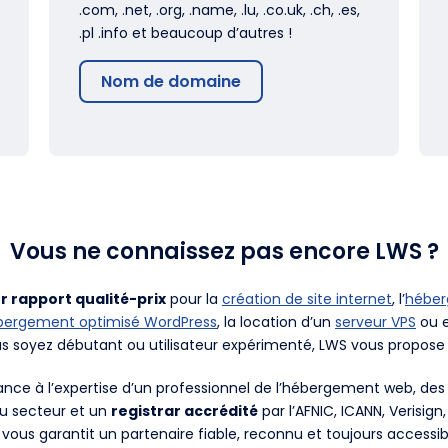
.com, .net, .org, .name, .lu, .co.uk, .ch, .es,
.pl .info et beaucoup d’autres !
Nom de domaine
Vous ne connaissez pas encore LWS ?
r rapport qualité-prix
pour la
création de site internet
, l’
hébe
bergement optimisé WordPress
, la location d’un
serveur VPS
ou e
us soyez débutant ou utilisateur expérimenté, LWS vous propose 
fiance à l’expertise d’un professionnel de l’hébergement web, d
du secteur et un
registrar accrédité
par l’AFNIC, ICANN, Verisign
 vous garantit un partenaire fiable, reconnu et toujours accessib